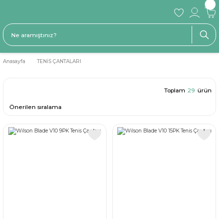
Anasayfa
TENİS ÇANTALARI
Toplam
29
ürün