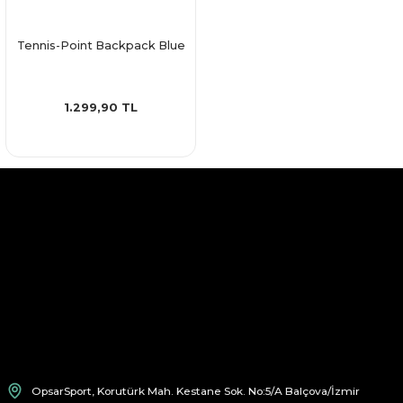
Tennis-Point Backpack Blue
1.299,90 TL
OpsarSport, Korutürk Mah. Kestane Sok. No:5/A Balçova/İzmir