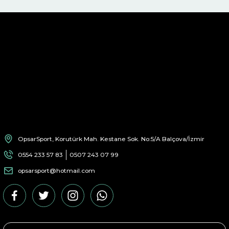
OpsarSport, Korutürk Mah. Kestane Sok. No:5/A Balçova/İzmir
0554 233 57 83
0507 243 07 99
opsarsport@hotmail.com