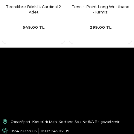
Tecnifibre Bileklik Cardinal 2
Tennis-Point Long Wristband
Adet
- Kırmızı
549,00 TL
299,00 TL
OpsarSport, Korutürk Mah. Kestane Sok. No:5/A Balçova/İzmir
0554 233 57 83
0507 243 07 99