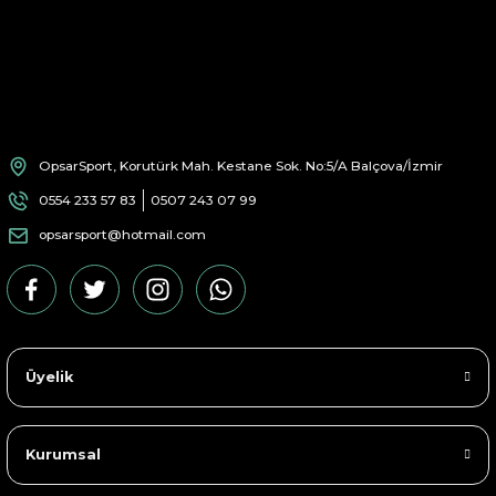
Nike Everyday Cotton Cushioned Crew Unisex 6'lı Çorap
839,40 TL
1.399,00 TL
%40 İNDİRİM
OpsarSport, Korutürk Mah. Kestane Sok. No:5/A Balçova/İzmir
0554 233 57 83
0507 243 07 99
opsarsport@hotmail.com
Nike Everyday Cotton Cushioned Crew Unisex 6'lı Çorap
Üyelik
839,94 TL
1.399,90 TL
Kurumsal
%40 İNDİRİM