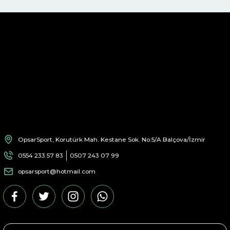
OpsarSport, Korutürk Mah. Kestane Sok. No:5/A Balçova/İzmir
0554 233 57 83
0507 243 07 99
opsarsport@hotmail.com