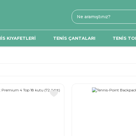
İS KIYAFETLERİ
TENİS ÇANTALARI
TENİS TO