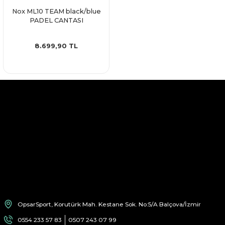
Nox ML10 TEAM black/blue
PADEL CANTASI
8.699,90 TL
OpsarSport, Korutürk Mah. Kestane Sok. No:5/A Balçova/İzmir
0554 233 57 83
0507 243 07 99