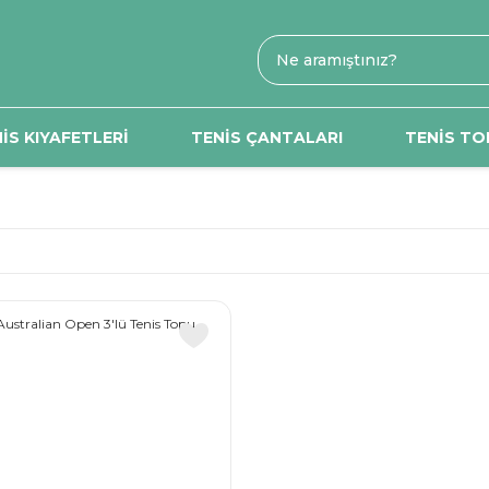
İS KIYAFETLERİ
TENİS ÇANTALARI
TENİS TO