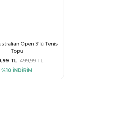
stralian Open 3'lü Tenis
Topu
,99 TL
499,99 TL
%10 İNDİRİM