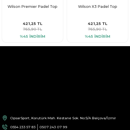
Wilson Premier Padel Top
Wilson X3 Padel Top
421,25 TL
421,25 TL
765,90 TL
765,90 TL
%45 İNDİRİM
%45 İNDİRİM
OpsarSport, Korutürk Mah. Kestane Sok. No:5/A Balçova/İzmir
0554 233 57 83
0507 243 07 99