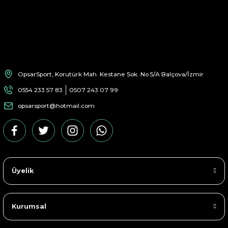
OpsarSport, Korutürk Mah. Kestane Sok. No:5/A Balçova/İzmir
0554 233 57 83
0507 243 07 99
opsarsport@hotmail.com
Üyelik
Kurumsal