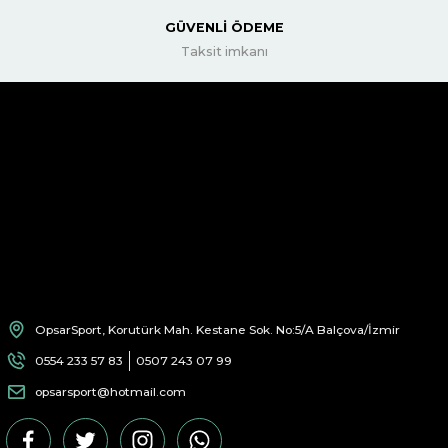
GÜVENLİ ÖDEME
Taksit imkanı
OpsarSport, Korutürk Mah. Kestane Sok. No:5/A Balçova/İzmir
0554 233 57 83
0507 243 07 99
opsarsport@hotmail.com