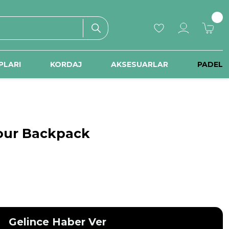
PLARI
KORDAJ
AKSESUARLAR
PADEL
our Backpack
Gelince Haber Ver