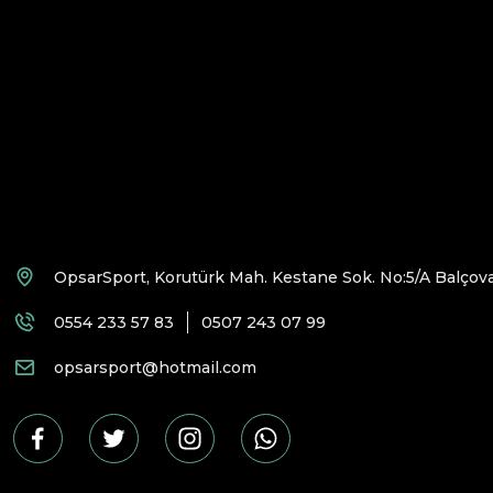
OpsarSport, Korutürk Mah. Kestane Sok. No:5/A Balçova
0554 233 57 83
0507 243 07 99
opsarsport@hotmail.com