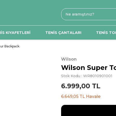
İS KIYAFETLERİ
TENİS ÇANTALARI
TENİS TO
our Backpack
Wilson
Wilson Super T
Stok Kodu : WR8010901001
6.999,00 TL
6.649,05 TL Havale