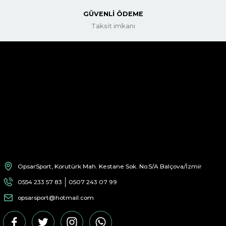
GÜVENLİ ÖDEME
Taksit imkanı
OpsarSport, Korutürk Mah. Kestane Sok. No:5/A Balçova/İzmir
0554 233 57 83
0507 243 07 99
opsarsport@hotmail.com