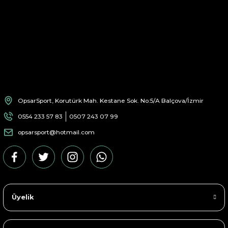
OpsarSport, Korutürk Mah. Kestane Sok. No:5/A Balçova/İzmir
0554 233 57 83
0507 243 07 99
opsarsport@hotmail.com
Üyelik