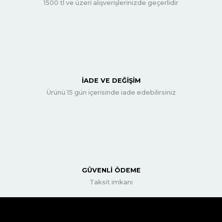
1500 tl ve üzeri alışverişlerinizde geçerlidir
İADE VE DEĞİŞİM
Ürünü 15 gün içerisinde iade edebilirsiniz
GÜVENLİ ÖDEME
Taksit imkanı