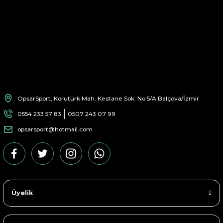
OpsarSport, Korutürk Mah. Kestane Sok. No:5/A Balçova/İzmir
0554 233 57 83
0507 243 07 99
opsarsport@hotmail.com
Üyelik