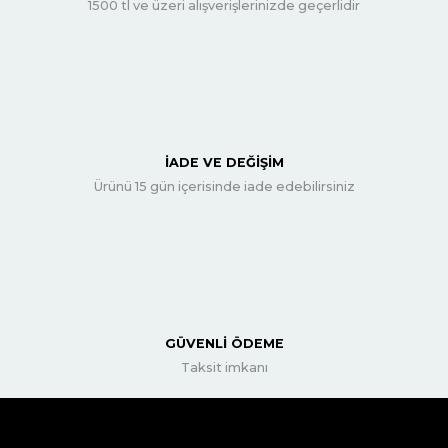
1500 tl ve üzeri alışverişlerinizde geçerlidir
İADE VE DEĞİŞİM
Ürünü 15 gün içerisinde iade edebilirsiniz
GÜVENLİ ÖDEME
Taksit imkanı