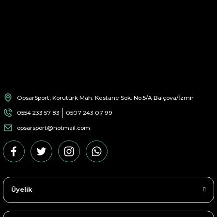
OpsarSport, Korutürk Mah. Kestane Sok. No:5/A Balçova/İzmir
0554 233 57 83
0507 243 07 99
opsarsport@hotmail.com
Üyelik