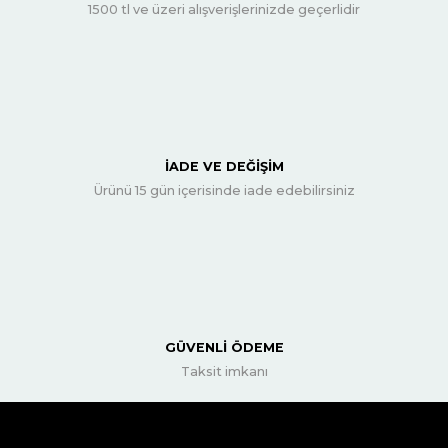
1500 tl ve üzeri alışverişlerinizde geçerlidir
İADE VE DEĞİŞİM
Ürünü 15 gün içerisinde iade edebilirsiniz
GÜVENLİ ÖDEME
Taksit imkanı