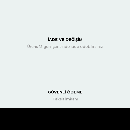
İADE VE DEĞİŞİM
Ürünü 15 gün içerisinde iade edebilirsiniz
GÜVENLİ ÖDEME
Taksit imkanı