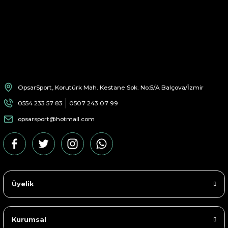
OpsarSport, Korutürk Mah. Kestane Sok. No:5/A Balçova/İzmir
0554 233 57 83
0507 243 07 99
opsarsport@hotmail.com
Üyelik
Kurumsal