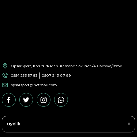
OpsarSport, Korutürk Mah. Kestane Sok. No:5/A Balçova/İzmir
0554 233 57 83
0507 243 07 99
opsarsport@hotmail.com
Üyelik