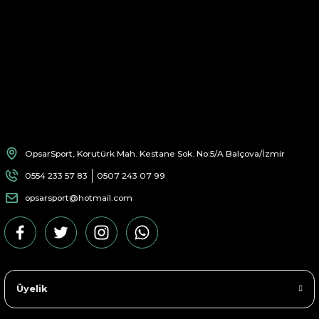
OpsarSport, Korutürk Mah. Kestane Sok. No:5/A Balçova/İzmir
0554 233 57 83
0507 243 07 99
opsarsport@hotmail.com
Üyelik