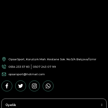
OpsarSport, Korutürk Mah. Kestane Sok. No:5/A Balçova/İzmir
0554 233 57 83
0507 243 07 99
opsarsport@hotmail.com
Üyelik