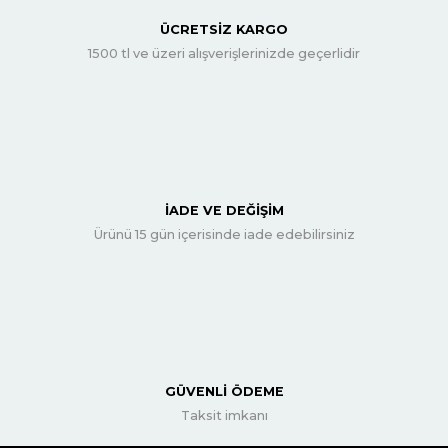
ÜCRETSİZ KARGO
1500 tl ve üzeri alışverişlerinizde geçerlidir
İADE VE DEĞİŞİM
Ürünü 15 gün içerisinde iade edebilirsiniz
GÜVENLİ ÖDEME
Taksit imkanı