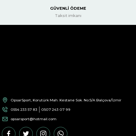
GÜVENLİ ÖDEME
Taksit imkanı
OpsarSport, Korutürk Mah. Kestane Sok. No:5/A Balçova/İzmir
0554 233 57 83
0507 243 07 99
opsarsport@hotmail.com