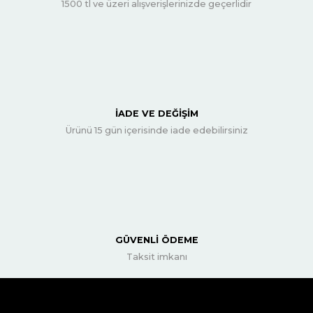
1500 tl ve üzeri alışverişlerinizde geçerlidir
İADE VE DEĞİŞİM
Ürünü 15 gün içerisinde iade edebilirsiniz
GÜVENLİ ÖDEME
Taksit imkanı