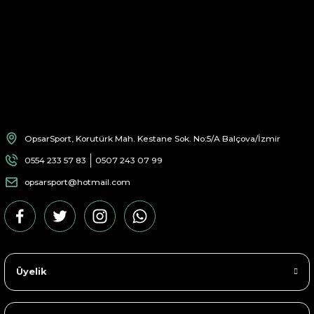
OpsarSport, Korutürk Mah. Kestane Sok. No:5/A Balçova/İzmir
0554 233 57 83
0507 243 07 99
opsarsport@hotmail.com
Üyelik