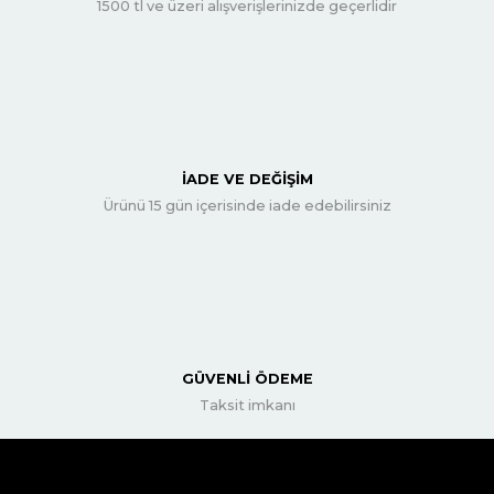
1500 tl ve üzeri alışverişlerinizde geçerlidir
İADE VE DEĞİŞİM
Ürünü 15 gün içerisinde iade edebilirsiniz
GÜVENLİ ÖDEME
Taksit imkanı