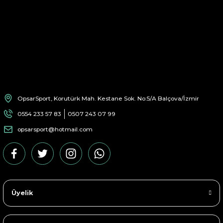
OpsarSport, Korutürk Mah. Kestane Sok. No:5/A Balçova/İzmir
0554 233 57 83
0507 243 07 99
opsarsport@hotmail.com
Üyelik