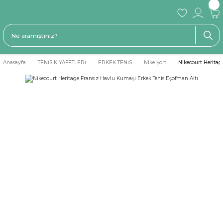
Anasayfa
TENİS KIYAFETLERİ
ERKEK TENİS
Nike Şort
Nikecourt Heritag