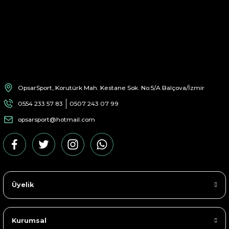
OpsarSport, Korutürk Mah. Kestane Sok. No:5/A Balçova/İzmir
0554 233 57 83
0507 243 07 99
opsarsport@hotmail.com
Üyelik
Kurumsal