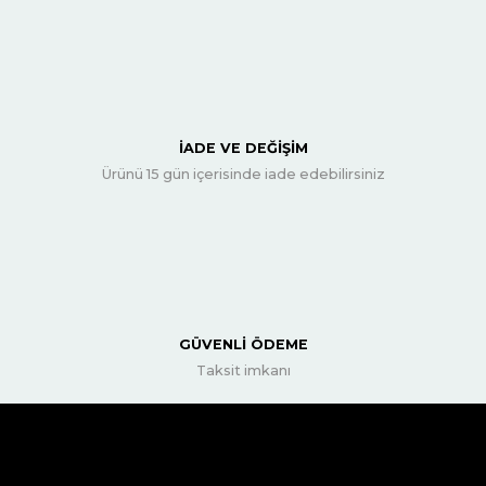
İADE VE DEĞİŞİM
Ürünü 15 gün içerisinde iade edebilirsiniz
GÜVENLİ ÖDEME
Taksit imkanı