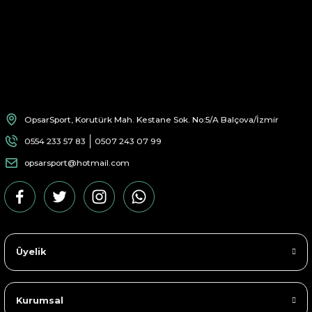
OpsarSport, Korutürk Mah. Kestane Sok. No:5/A Balçova/İzmir
0554 233 57 83
0507 243 07 99
opsarsport@hotmail.com
Üyelik
Kurumsal