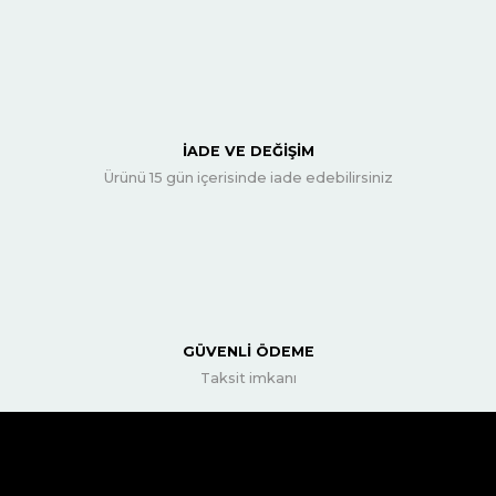
İADE VE DEĞİŞİM
Ürünü 15 gün içerisinde iade edebilirsiniz
GÜVENLİ ÖDEME
Taksit imkanı