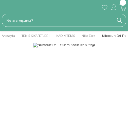
Anasayfa
TENİS KIYAFETLERİ
KADIN TENİS
Nike Etek
Nikecourt Dri-Fit 