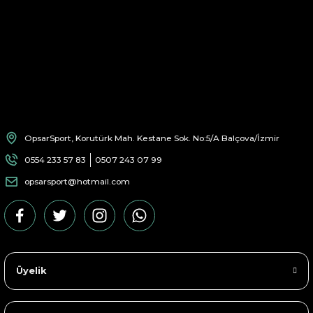
OpsarSport, Korutürk Mah. Kestane Sok. No:5/A Balçova/İzmir
0554 233 57 83
0507 243 07 99
opsarsport@hotmail.com
Üyelik