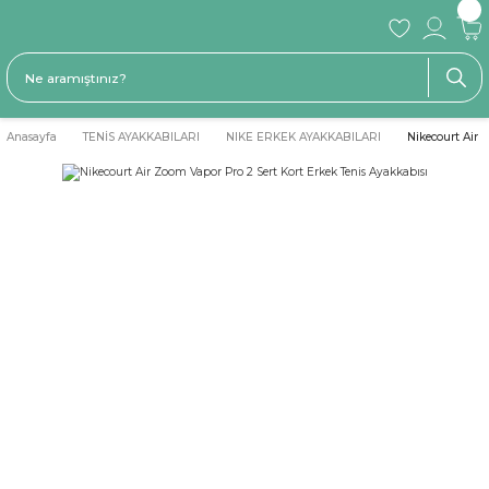
Anasayfa
TENİS AYAKKABILARI
NIKE ERKEK AYAKKABILARI
Nikecourt Air 