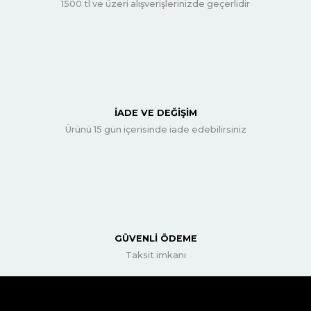
1500 tl ve üzeri alışverişlerinizde geçerlidir
İADE VE DEĞİŞİM
Ürünü 15 gün içerisinde iade edebilirsiniz
GÜVENLİ ÖDEME
Taksit imkanı