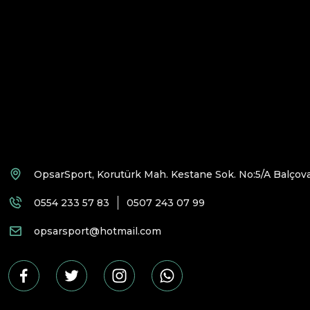
OpsarSport, Korutürk Mah. Kestane Sok. No:5/A Balçova
0554 233 57 83
0507 243 07 99
opsarsport@hotmail.com