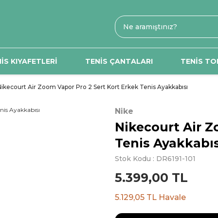
İS KIYAFETLERİ
TENİS ÇANTALARI
TENİS TO
Nikecourt Air Zoom Vapor Pro 2 Sert Kort Erkek Tenis Ayakkabısı
Nike
Nikecourt Air Z
Tenis Ayakkabıs
Stok Kodu : DR6191-101
5.399,00 TL
5.129,05 TL Havale