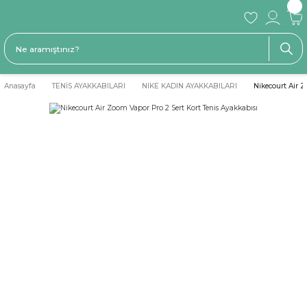
Anasayfa
TENİS AYAKKABILARI
NIKE KADIN AYAKKABILARI
Nikecourt Air Z