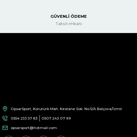
GÜVENLİ ÖDEME
Taksit imkanı
OpsarSport, Korutürk Mah. Kestane Sok. No:5/A Balçova/İzmir
0554 233 57 83
0507 243 07 99
opsarsport@hotmail.com