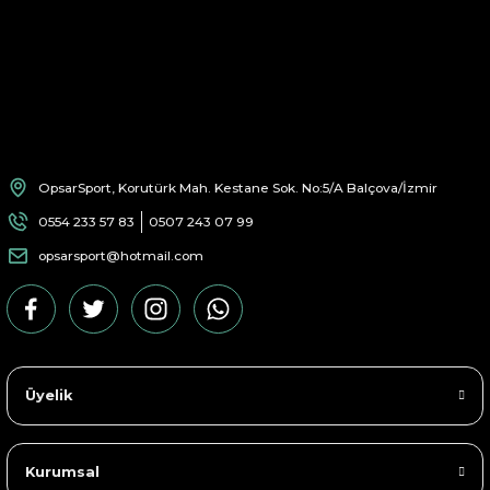
OpsarSport, Korutürk Mah. Kestane Sok. No:5/A Balçova/İzmir
0554 233 57 83
0507 243 07 99
opsarsport@hotmail.com
Üyelik
Kurumsal