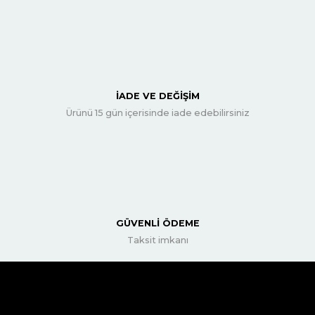
İADE VE DEĞİŞİM
Ürünü 15 gün içerisinde iade edebilirsiniz
GÜVENLİ ÖDEME
Taksit imkanı