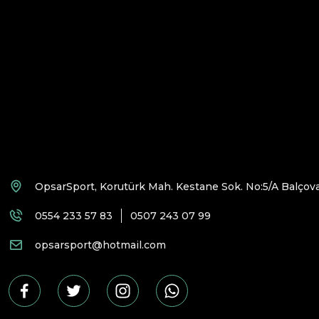
OpsarSport, Korutürk Mah. Kestane Sok. No:5/A Balçova
0554 233 57 83
0507 243 07 99
opsarsport@hotmail.com