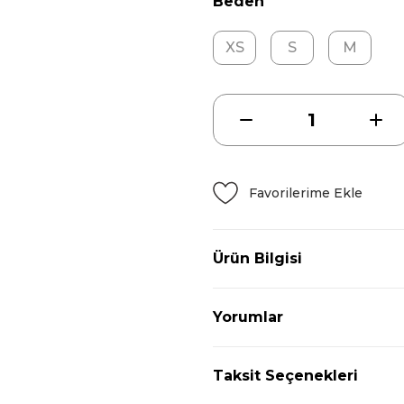
Beden
XS
S
M
Ürün Bilgisi
Yorumlar
Taksit Seçenekleri