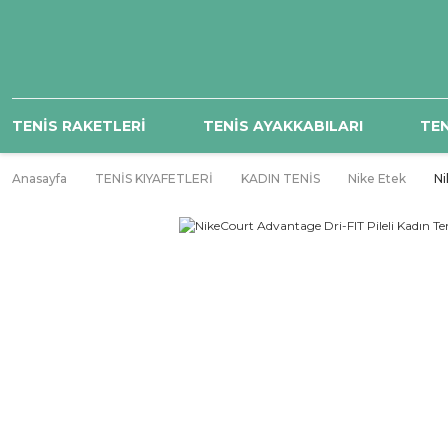
TENİS RAKETLERİ
TENİS AYAKKABILARI
TEN
Anasayfa
TENİS KIYAFETLERİ
KADIN TENİS
Nike Etek
Ni