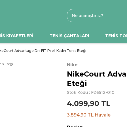
İS KIYAFETLERİ
TENİS ÇANTALARI
TENİS TO
keCourt Advantage Dri-FIT Pileli Kadın Tenis Eteği
Nike
NikeCourt Advan
Eteği
Stok Kodu : FZ6512-010
4.099,90 TL
3.894,90 TL Havale