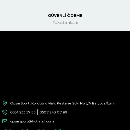
GÜVENLİ ÖDEME
Taksit imkanı
OpsarSport, Korutürk Mah. Kestane Sok. No:5/A Balçova/İzmir
0554 233 57 83
0507 243 07 99
opsarsport@hotmail.com