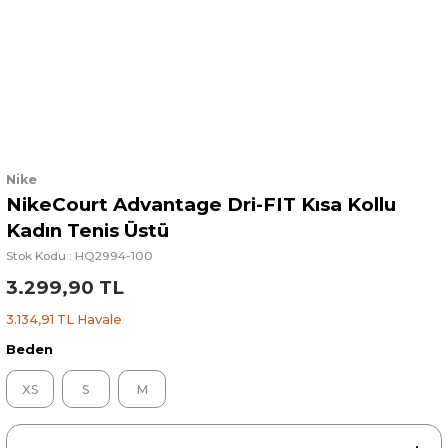
Nike
NikeCourt Advantage Dri-FIT Kısa Kollu
Kadın Tenis Üstü
Stok Kodu : HQ2994-100
3.299,90 TL
3.134,91 TL Havale
Beden
XS
S
M