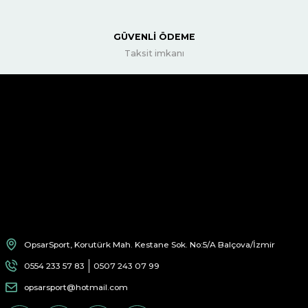
GÜVENLİ ÖDEME
Taksit imkanı
OpsarSport, Korutürk Mah. Kestane Sok. No:5/A Balçova/İzmir
0554 233 57 83
0507 243 07 99
opsarsport@hotmail.com