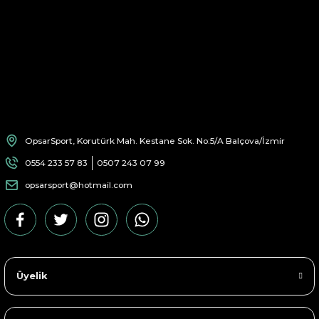
OpsarSport, Korutürk Mah. Kestane Sok. No:5/A Balçova/İzmir
0554 233 57 83
0507 243 07 99
opsarsport@hotmail.com
Üyelik