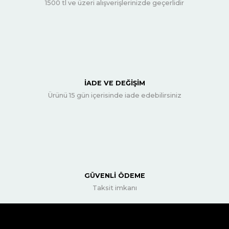
1500 tl ve üzeri alışverişlerinizde geçerlidir
İADE VE DEĞİŞİM
Ürünü 15 gün içerisinde iade edebilirsiniz
GÜVENLİ ÖDEME
Taksit imkanı