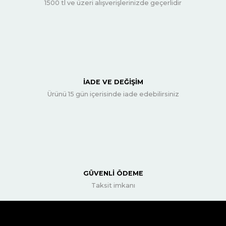
1500 tl ve üzeri alışverişlerinizde geçerlidir
İADE VE DEĞİŞİM
Ürünü 15 gün içerisinde iade edebilirsiniz
GÜVENLİ ÖDEME
Taksit imkanı