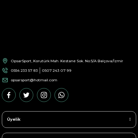
OpsarSport, Korutürk Mah. Kestane Sok. No:5/A Balçova/İzmir
0554 233 57 83
0507 243 07 99
opsarsport@hotmail.com
Üyelik