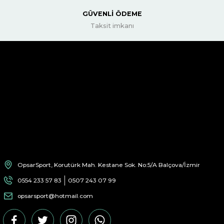
GÜVENLİ ÖDEME
Taksit imkanı
OpsarSport, Korutürk Mah. Kestane Sok. No:5/A Balçova/İzmir
0554 233 57 83
0507 243 07 99
opsarsport@hotmail.com