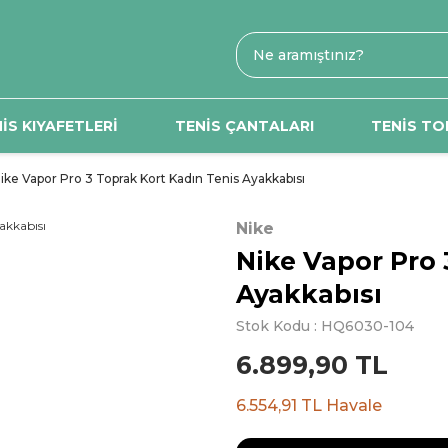
İS KIYAFETLERİ
TENİS ÇANTALARI
TENİS TO
ike Vapor Pro 3 Toprak Kort Kadın Tenis Ayakkabısı
Nike
Nike Vapor Pro 
Ayakkabısı
Stok Kodu : HQ6030-104
6.899,90 TL
6.554,91 TL Havale