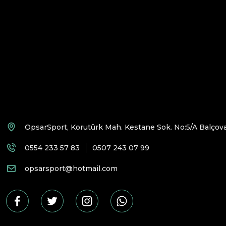
OpsarSport, Korutürk Mah. Kestane Sok. No:5/A Balçova
0554 233 57 83
0507 243 07 99
opsarsport@hotmail.com