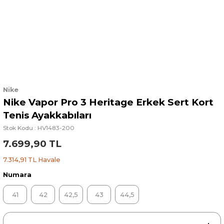
Nike
Nike Vapor Pro 3 Heritage Erkek Sert Kort
Tenis Ayakkabıları
Stok Kodu : HV1483-200
7.699,90 TL
7.314,91 TL Havale
Numara
41
42
42,5
43
44,5