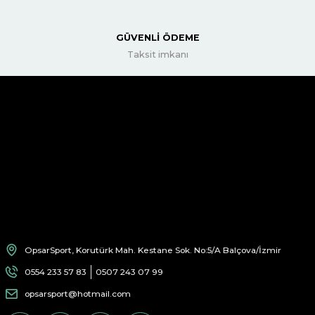
GÜVENLİ ÖDEME
Taksit imkanı
OpsarSport, Korutürk Mah. Kestane Sok. No:5/A Balçova/İzmir
0554 233 57 83
0507 243 07 99
opsarsport@hotmail.com