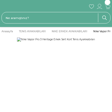
Anasayfa
TENİS AYAKKABILARI
NIKE ERKEK AYAKKABILARI
Nike Vapor Pro 