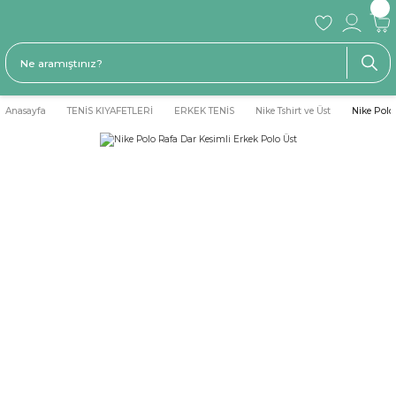
Anasayfa
TENİS KIYAFETLERİ
ERKEK TENİS
Nike Tshirt ve Üst
Nike Polo