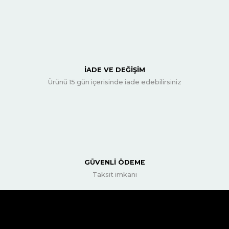
İADE VE DEĞİŞİM
Ürünü 15 gün içerisinde iade edebilirsiniz
GÜVENLİ ÖDEME
Taksit imkanı