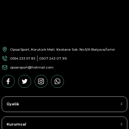
OpsarSport, Korutürk Mah. Kestane Sok. No:5/A Balçova/İzmir
0554 233 57 83
0507 243 07 99
opsarsport@hotmail.com
Üyelik
Kurumsal