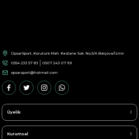
OpsarSport, Korutürk Mah. Kestane Sok. No:5/A Balçova/İzmir
0554 233 57 83
0507 243 07 99
opsarsport@hotmail.com
Üyelik
Kurumsal