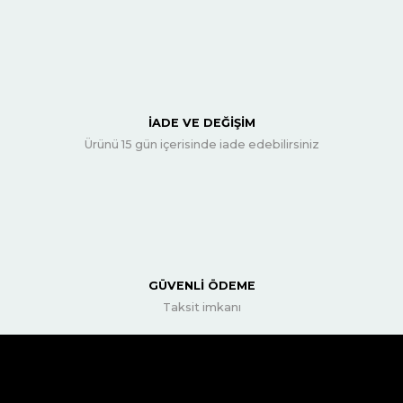
İADE VE DEĞİŞİM
Ürünü 15 gün içerisinde iade edebilirsiniz
GÜVENLİ ÖDEME
Taksit imkanı