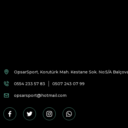
OpsarSport, Korutürk Mah. Kestane Sok. No:5/A Balçova
0554 233 57 83
0507 243 07 99
opsarsport@hotmail.com