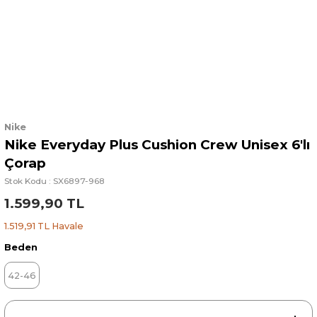
Nike
Nike Everyday Plus Cushion Crew Unisex 6'lı
Çorap
Stok Kodu : SX6897-968
1.599,90 TL
1.519,91 TL Havale
Beden
42-46