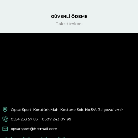
GÜVENLİ ÖDEME
Taksit imkanı
OpsarSport, Korutürk Mah. Kestane Sok. No:5/A Balçova/İzmir
0554 233 57 83
0507 243 07 99
opsarsport@hotmail.com