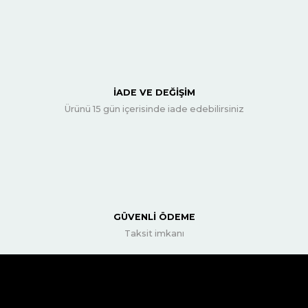
İADE VE DEĞİŞİM
Ürünü 15 gün içerisinde iade edebilirsiniz
GÜVENLİ ÖDEME
Taksit imkanı