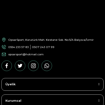
OpsarSport, Korutürk Mah. Kestane Sok. No:5/A Balçova/İzmir
0554 233 57 83
0507 243 07 99
opsarsport@hotmail.com
Üyelik
Kurumsal