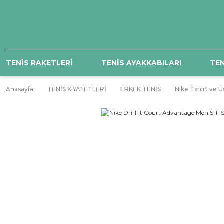
TENİS RAKETLERİ
TENİS AYAKKABILARI
TEN
Anasayfa
TENİS KIYAFETLERİ
ERKEK TENİS
Nike Tshirt ve Ü