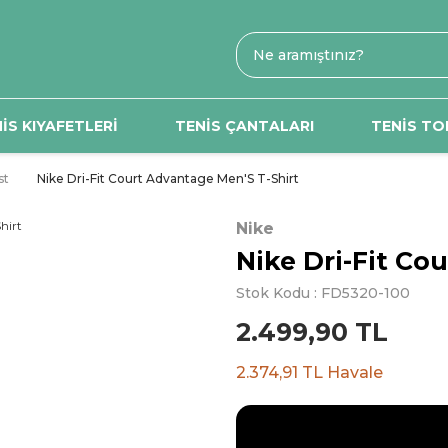
İS KIYAFETLERİ
TENİS ÇANTALARI
TENİS TO
st
Nike Dri-Fit Court Advantage Men'S T-Shirt
Nike
Nike Dri-Fit Co
Stok Kodu : FD5320-100
2.499,90 TL
2.374,91 TL Havale