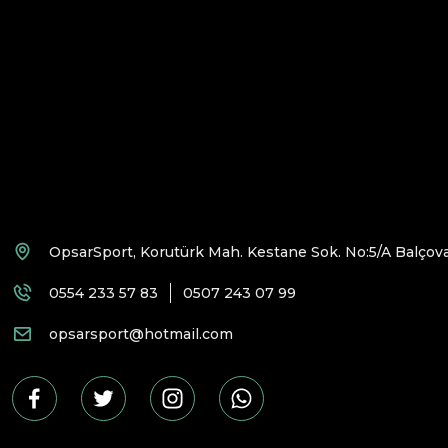
OpsarSport, Korutürk Mah. Kestane Sok. No:5/A Balçova
0554 233 57 83
0507 243 07 99
opsarsport@hotmail.com