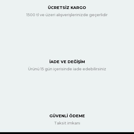
ÜCRETSİZ KARGO
1500 tl ve üzeri alışverişlerinizde geçerlidir
İADE VE DEĞİŞİM
Ürünü 15 gün içerisinde iade edebilirsiniz
GÜVENLİ ÖDEME
Taksit imkanı