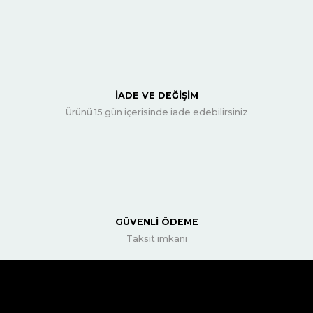
İADE VE DEĞİŞİM
Ürünü 15 gün içerisinde iade edebilirsiniz
GÜVENLİ ÖDEME
Taksit imkanı