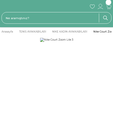
Anasayfa
TENİS AYAKKABILARI
NIKE KADIN AYAKKABILARI
Nike Court Zoo