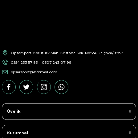
OpsarSport, Korutürk Mah. Kestane Sok. No:5/A Balçova/İzmir
0554 233 57 83
0507 243 07 99
opsarsport@hotmail.com
Üyelik
Kurumsal