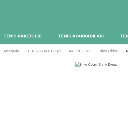
TENİS RAKETLERİ
TENİS AYAKKABILARI
TEN
Anasayfa
TENİS KIYAFETLERİ
KADIN TENİS
Nike Elbise
N