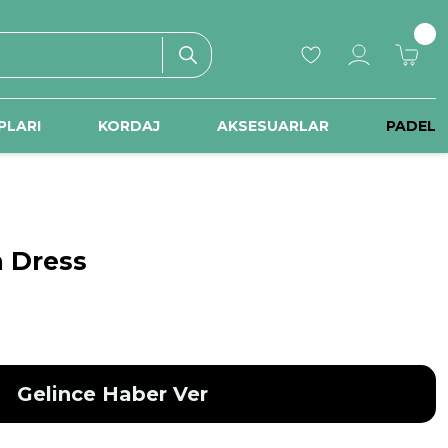
PLARI
KORDAJ
AKSESUARLAR
PADEL
m Dress
Gelince Haber Ver