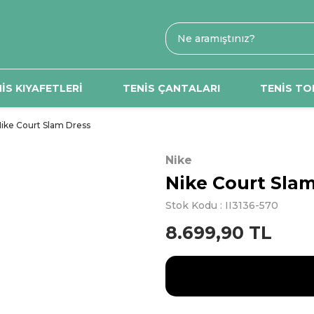
İS KIYAFETLERİ
TENİS ÇANTALARI
TENİS TO
ike Court Slam Dress
Nike
Nike Court Sla
Stok Kodu : II3136-570
8.699,90 TL