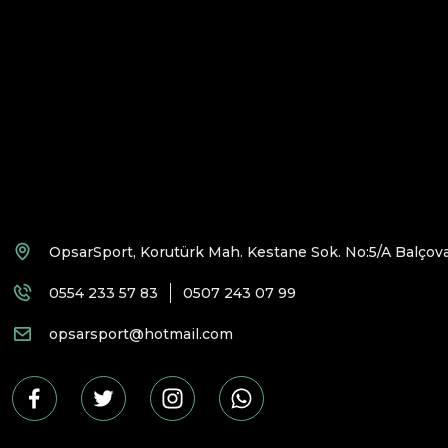
OpsarSport, Korutürk Mah. Kestane Sok. No:5/A Balçova
0554 233 57 83
0507 243 07 99
opsarsport@hotmail.com