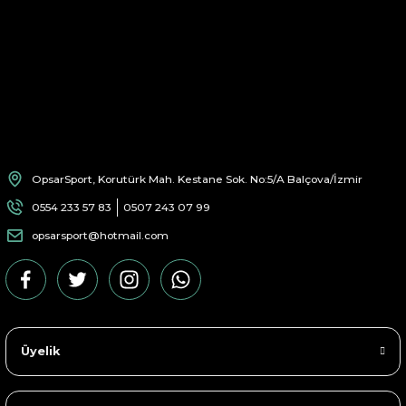
OpsarSport, Korutürk Mah. Kestane Sok. No:5/A Balçova/İzmir
0554 233 57 83
0507 243 07 99
opsarsport@hotmail.com
Üyelik