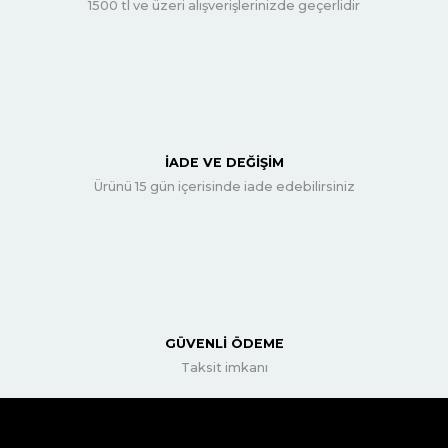
1500 tl ve üzeri alışverişlerinizde geçerlidir
İADE VE DEĞİŞİM
Ürünü 15 gün içerisinde iade edebilirsiniz
GÜVENLİ ÖDEME
Taksit imkanı