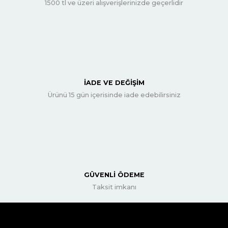
1500 tl ve üzeri alışverişlerinizde geçerlidir
İADE VE DEĞİŞİM
Ürünü 15 gün içerisinde iade edebilirsiniz
GÜVENLİ ÖDEME
Taksit imkanı