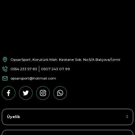
OpsarSport, Korutürk Mah. Kestane Sok. No:5/A Balçova/İzmir
0554 233 57 83
0507 243 07 99
opsarsport@hotmail.com
Üyelik