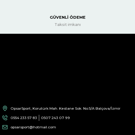
GÜVENLİ ÖDEME
Taksit imkanı
OpsarSport, Korutürk Mah. Kestane Sok. No:5/A Balçova/İzmir
0554 233 57 83
0507 243 07 99
opsarsport@hotmail.com