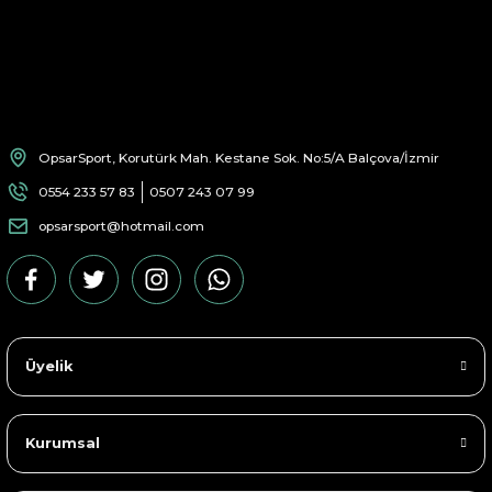
OpsarSport, Korutürk Mah. Kestane Sok. No:5/A Balçova/İzmir
0554 233 57 83
0507 243 07 99
opsarsport@hotmail.com
Üyelik
Kurumsal