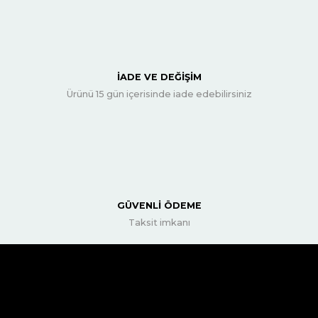
İADE VE DEĞİŞİM
Ürünü 15 gün içerisinde iade edebilirsiniz
GÜVENLİ ÖDEME
Taksit imkanı